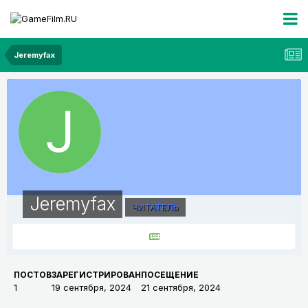
Jeremyfax
Jeremyfax
ЧИТАТЕЛЬ
ПОСТОВ
ЗАРЕГИСТРИРОВАН
ПОСЕЩЕНИЕ
1
19 сентября, 2024
21 сентября, 2024