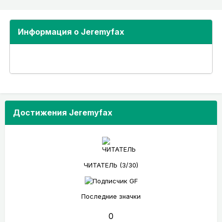
Информация о Jeremyfax
Достижения Jeremyfax
ЧИТАТЕЛЬ (3/30)
Последние значки
0