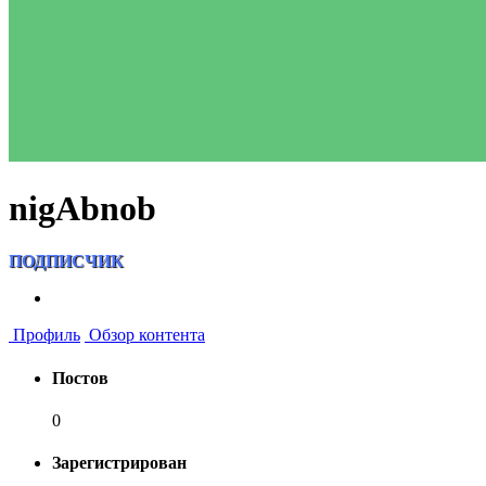
nigAbnob
ПОДПИСЧИК
Профиль
Обзор контента
Постов
0
Зарегистрирован