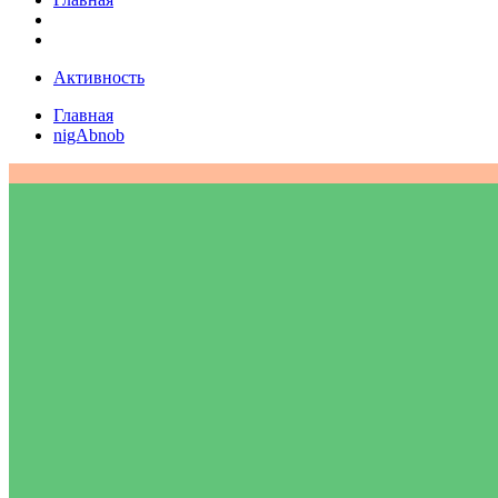
Активность
Главная
nigAbnob