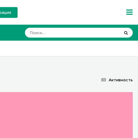
рация
Активность