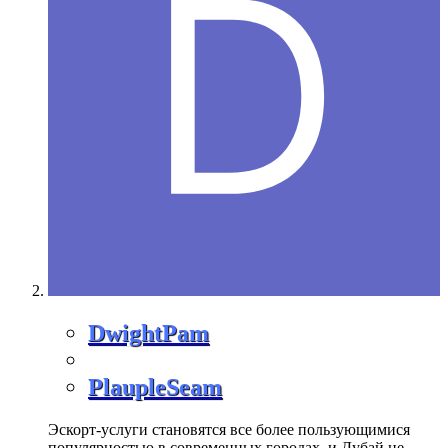
DwightPam
PlaupleSeam
Эскорт-услуги становятся все более пользующимися
популярностью в современных городах, и Дубай не