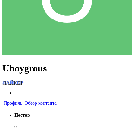
Uboygrous
ЛАЙКЕР
Профиль
Обзор контента
Постов
0