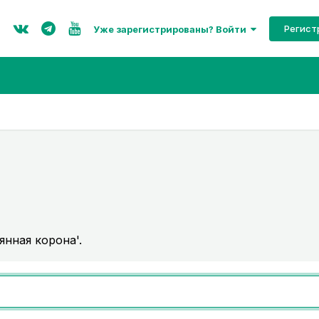
Регист
Уже зарегистрированы? Войти
янная корона'.