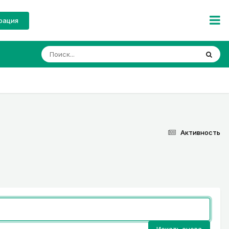
рация
Активность
Искать снова