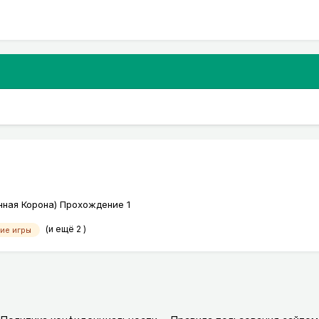
янная Корона) Прохождение 1
(и ещё 2 )
ие игры