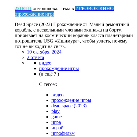
22IRI11
опубликовал тема в
ИГРОВОЕ КИНО
(прохождение игр)
Dead Space (2023) Прохождение #1 Малый ремонтный
корабль, с несколькими членами экипажа на борту,
прибывает на космический корабль класса планетарный
потрошитель USG «Ишимура», чтобы узнать, почему
тот не выходит на связь.
10 октября, 2024
2 ответа
видео
прохождение игры
(и ещё 7 )
C тегом:
видео
прохождение игры
dead space (2023)
play
game
игра
играй
игрофильм