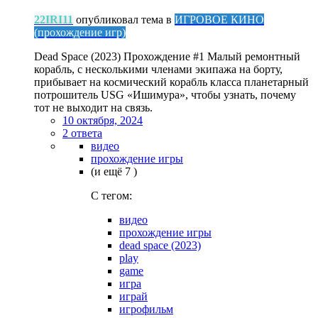
22IRI11
опубликовал тема в
ИГРОВОЕ КИНО
(прохождение игр)
Dead Space (2023) Прохождение #1 Малый ремонтный
корабль, с несколькими членами экипажа на борту,
прибывает на космический корабль класса планетарный
потрошитель USG «Ишимура», чтобы узнать, почему
тот не выходит на связь.
10 октября, 2024
2 ответа
видео
прохождение игры
(и ещё 7 )
C тегом:
видео
прохождение игры
dead space (2023)
play
game
игра
играй
игрофильм