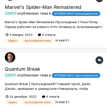
Marvel's Spider-Man Remastered
22IRI11
опубликовал тема в
ИГРОВОЕ КИНО (прохождение игр)
Marvel's Spider-Man Remastered Прохождение 1 Пока Питер
Паркер работает на учёного Отто Октавиуса, испытывающего
серьёзные финансовые трудности, Человек-паук
3 января, 2023
4 ответа
арестовывает Уилсона Фиска. Этот арест приводит к
(и ещё 6 )
видео
прохождение игры
появлению таинственной банды по прозвищу «Демоны».
Quantum Break
22IRI11
опубликовал тема в
ИГРОВОЕ КИНО (прохождение игр)
Quantum Break | Прохождение#1 Главный герой, Джек
Джойс, прибывает в университет Риверпорта, чтобы
посмотреть, над чем работает его друг — Пол Сайрин, а
24 декабря, 2022
4 ответа
также брат Джека - Уилл.
(и ещё 6 )
видео
прохождение игры