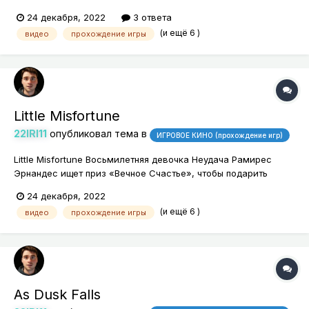
деревни, чтобы найти священный Горный храм.
24 декабря, 2022
3 ответа
(и ещё 6 )
видео
прохождение игры
Little Misfortune
22IRI11
опубликовал тема в
ИГРОВОЕ КИНО (прохождение игр)
Little Misfortune Восьмилетняя девочка Неудача Рамирес
Эрнандес ищет приз «Вечное Счастье», чтобы подарить
своей маме. Используя богатое воображение и помощь
24 декабря, 2022
своего нового друга Мистер Голос, она отправляется в лес,
(и ещё 6 )
видео
прохождение игры
где находит неприятности.
As Dusk Falls