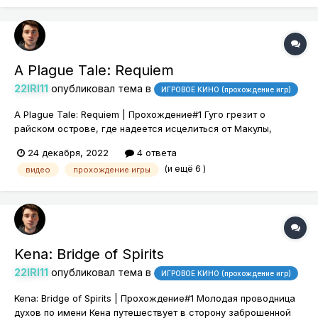
A Plague Tale: Requiem
22IRI11
опубликовал тема в
ИГРОВОЕ КИНО (прохождение игр)
A Plague Tale: Requiem | Прохождение#1 Гуго грезит о
райском острове, где надеется исцелиться от Макулы,
которая подчиняет его себе всё сильнее. Амиция
24 декабря, 2022
4 ответа
отправляется на поиски.
(и ещё 6 )
видео
прохождение игры
Kena: Bridge of Spirits
22IRI11
опубликовал тема в
ИГРОВОЕ КИНО (прохождение игр)
Kena: Bridge of Spirits | Прохождение#1 Молодая проводница
духов по имени Кена путешествует в сторону заброшенной