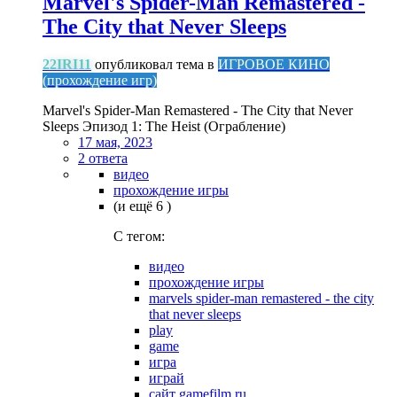
Marvel's Spider-Man Remastered -
The City that Never Sleeps
22IRI11
опубликовал тема в
ИГРОВОЕ КИНО
(прохождение игр)
Marvel's Spider-Man Remastered - The City that Never
Sleeps Эпизод 1: The Heist (Ограбление)
17 мая, 2023
2 ответа
видео
прохождение игры
(и ещё 6 )
C тегом:
видео
прохождение игры
marvels spider-man remastered - the city
that never sleeps
play
game
игра
играй
сайт gamefilm.ru