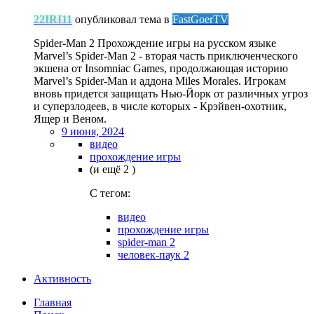
22IRI11
опубликовал тема в
FastGoerTV
Spider-Man 2 Прохождение игры на русском языке
Marvel’s Spider-Man 2 - вторая часть приключенческого
экшена от Insomniac Games, продолжающая историю
Marvel’s Spider-Man и аддона Miles Morales. Игрокам
вновь придется защищать Нью-Йорк от различных угроз
и суперзлодеев, в числе которых - Крэйвен-охотник,
Ящер и Веном.
9 июня, 2024
видео
прохождение игры
(и ещё 2 )
C тегом:
видео
прохождение игры
spider-man 2
человек-паук 2
Активность
Главная