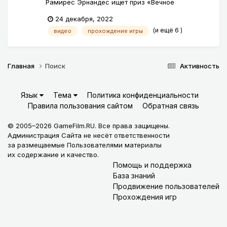
Рамирес Эрнандес ищет приз «Вечное
Счастье», чтобы подарить своей маме.
24 декабря, 2022
Используя богатое воображение и помощь
(и ещё 6 )
видео
прохождение игры
своего нового друга Мистер Голос, она
отправляется в лес, где находит неприятности.
Главная
Поиск
Активность
Язык
Тема
Политика конфиденциальности
Правила пользования сайтом
Обратная связь
© 2005–2026 GameFilm.RU. Все права защищены.
Администрация Сайта не несёт ответственности
за размещаемые Пользователями материалы
их содержание и качество.
Помощь и поддержка
База знаний
Продвижение пользователей
Прохождения игр