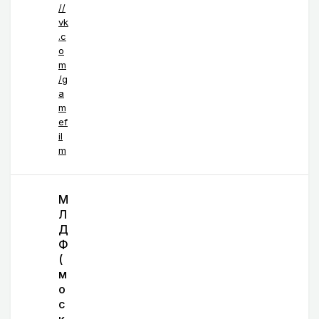
//
vk
.c
o
m
/g
a
m
ef
il
m
М
Л
Д
Ф
(
м
о
с
к