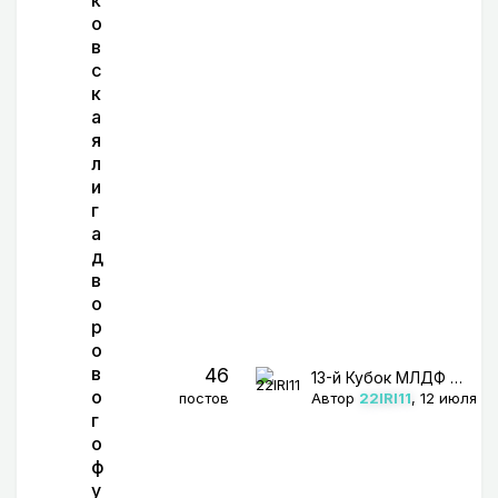
о
в
с
к
а
я
л
и
г
а
д
в
о
р
о
в
46
13-й Кубок МЛДФ (08.08.2026)
о
постов
Автор
22IRI11
,
12 июля
г
о
ф
у