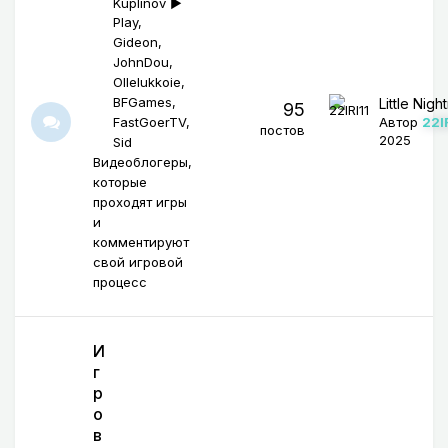
Kuplinov ►
Play
Gideon
JohnDou
Ollelukkoie
BFGames
Little Nig
95
FastGoerTV
Автор
22I
постов
2025
Sid
Видеоблогеры,
которые
проходят игры
и
комментируют
свой игровой
процесс
И
г
р
о
в