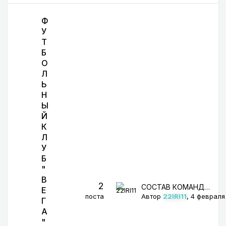
Ф
У
Т
Б
О
Л
Ь
Н
Ы
Й
К
Л
У
Б
"
В
2
СОСТАВ КОМАНДЫ
Е
поста
Автор
22IRI11
,
4 февраля
Г
А
"