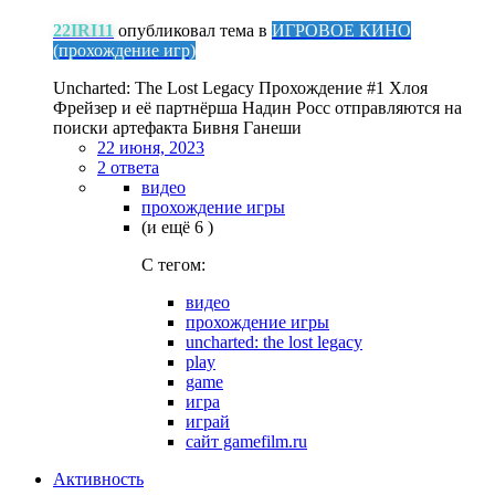
22IRI11
опубликовал тема в
ИГРОВОЕ КИНО
(прохождение игр)
Uncharted: The Lost Legacy Прохождение #1 Хлоя
Фрейзер и её партнёрша Надин Росс отправляются на
поиски артефакта Бивня Ганеши
22 июня, 2023
2 ответа
видео
прохождение игры
(и ещё 6 )
C тегом:
видео
прохождение игры
uncharted: the lost legacy
play
game
игра
играй
сайт gamefilm.ru
Активность