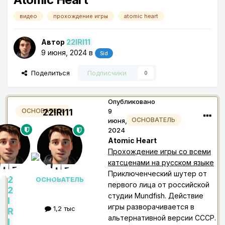
видео
прохождение игры
atomic heart
Автор
22IRI11
9 июня, 2024
в
Sid
Поделиться
Подписчики
0
Опубликовано
22IRI11
9
ОСНОВАТЕЛЬ
ОСНОВАТЕЛЬ
июня,
2024
Atomic Heart
Прохождение игры со всеми
катсценами на русском языке
Приключенческий шутер от
2
ОСНОВАТЕЛЬ
первого лица от российской
2
студии Mundfish. Действие
I
игры разворачивается в
1,2 тыс
R
альтернативной версии СССР.
I